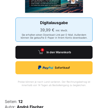
Digitalausgabe
39,99 €
inkl. MwSt.
Sie erhalten einen Download-Link per E-Mail. Außerdem
können Sie gekaufte E-Paper in Ihrem Konto downloaden.
In den Warenkorb
Sofortkauf
Preise können je nach Land variieren. Der Rechnungsbetrag ist
innerhalb von 14 Tagen ab Bestelleingang zu begleichen.
Seiten:
12
Autor:
André Fischer