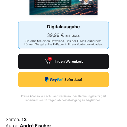
Digitalausgabe
39,99 €
inkl. MwSt.
Sie erhalten einen Download-Link per E-Mail. Außerdem
können Sie gekaufte E-Paper in Ihrem Konto downloaden.
In den Warenkorb
Sofortkauf
Preise können je nach Land variieren. Der Rechnungsbetrag ist
innerhalb von 14 Tagen ab Bestelleingang zu begleichen.
Seiten:
12
Autor:
André Fischer