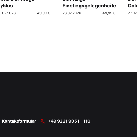
yklus
Einstiegsgelegenheiten
Gol
9.07.2026
49,99 €
28.07.2026
49,99 €
27.07
Kontaktformular
+49 9221 9051 - 110