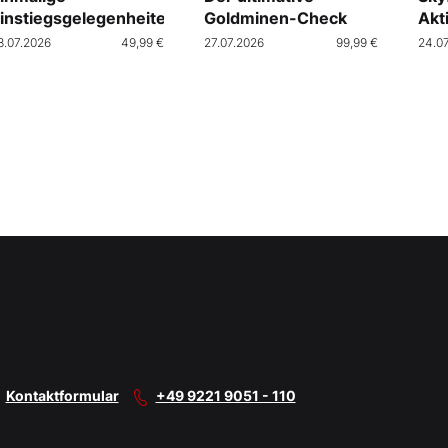
instiegsgelegenheiten
Goldminen-Check
Akt
Cra
8.07.2026
49,99 €
27.07.2026
99,99 €
24.0
Kontaktformular
+49 9221 9051 - 110