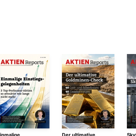
inmalige
Der ultimative
Sky