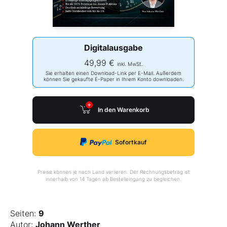
Digitalausgabe
49,99 €
inkl. MwSt.
Sie erhalten einen Download-Link per E-Mail. Außerdem
können Sie gekaufte E-Paper in Ihrem Konto downloaden.
In den Warenkorb
Sofortkauf
Preise können je nach Land variieren. Der Rechnungsbetrag ist
innerhalb von 14 Tagen ab Bestelleingang zu begleichen.
Seiten:
9
Autor:
Johann Werther