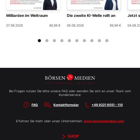
Milliarden im Weltraum
Die zweite KI-Welle rollt an
Jetzt 
07.08.2026
49,99 €
06.08.2026
99,99 €
04.08.2
Bei Fragen nutzen Sie bitte unsere FAQ oder wenden Sie sich an unser Team vom
Kundenservice:
FAQ
Kontaktformular
+49 9221 9051 - 110
Erfahren Sie mehr über unser Unternehmen:
www.boersenmedien.com
SHOP