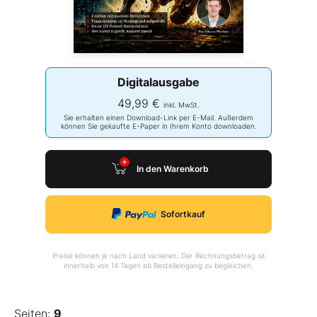
Digitalausgabe
49,99 €
inkl. MwSt.
Sie erhalten einen Download-Link per E-Mail. Außerdem
können Sie gekaufte E-Paper in Ihrem Konto downloaden.
In den Warenkorb
Sofortkauf
Preise können je nach Land variieren. Der Rechnungsbetrag ist
innerhalb von 14 Tagen ab Bestelleingang zu begleichen.
Seiten:
9