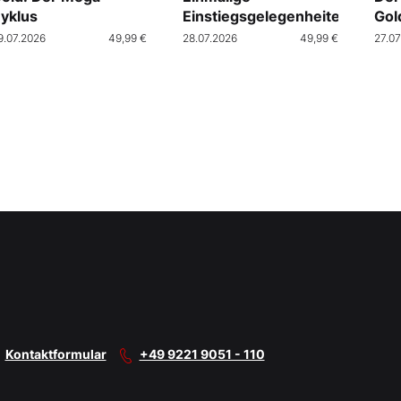
yklus
Einstiegsgelegenheiten
Gol
9.07.2026
49,99 €
28.07.2026
49,99 €
27.07
Kontaktformular
+49 9221 9051 - 110