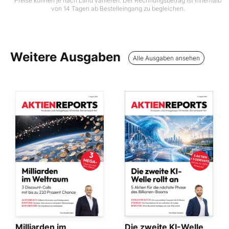
Preise können je nach Land variieren. Der Rechnungsbetrag ist innerhalb
von 14 Tagen ab Bestelleingang zu begleichen.
Weitere Ausgaben
Alle Ausgaben ansehen
Milliarden im
Die zweite KI-Welle