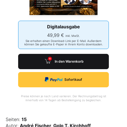
Digitalausgabe
49,99 €
inkl. MwSt.
Sie erhalten einen Download-Link per E-Mail. Außerdem
können Sie gekaufte E-Paper in Ihrem Konto downloaden.
In den Warenkorb
Sofortkauf
Preise können je nach Land variieren. Der Rechnungsbetrag ist
innerhalb von 14 Tagen ab Bestelleingang zu begleichen.
Seiten:
15
Autor:
André Fischer, Golo T. Kirchhoff