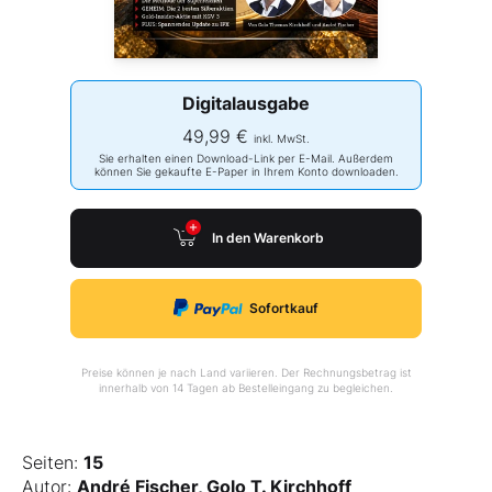
Digitalausgabe
49,99 €
inkl. MwSt.
Sie erhalten einen Download-Link per E-Mail. Außerdem
können Sie gekaufte E-Paper in Ihrem Konto downloaden.
In den Warenkorb
Sofortkauf
Preise können je nach Land variieren. Der Rechnungsbetrag ist
innerhalb von 14 Tagen ab Bestelleingang zu begleichen.
Seiten:
15
Autor:
André Fischer, Golo T. Kirchhoff