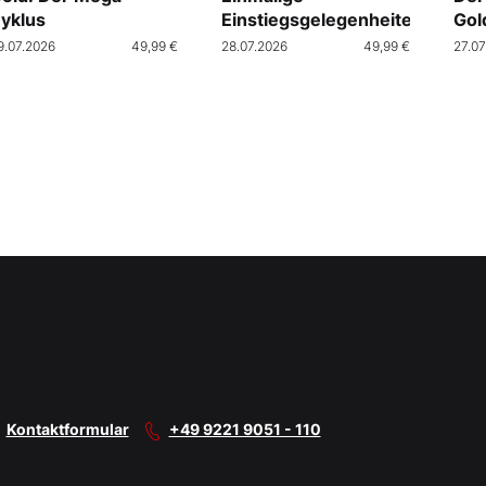
yklus
Einstiegsgelegenheiten
Gol
9.07.2026
49,99 €
28.07.2026
49,99 €
27.07
Kontaktformular
+49 9221 9051 - 110