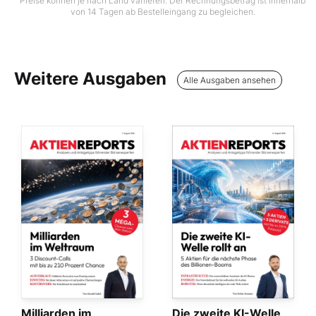
Preise können je nach Land variieren. Der Rechnungsbetrag ist innerhalb
von 14 Tagen ab Bestelleingang zu begleichen.
Weitere Ausgaben
Alle Ausgaben ansehen
Milliarden im
Die zweite KI-Welle