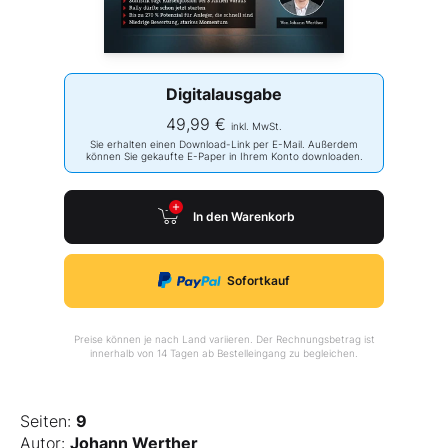
Digitalausgabe
49,99 €
inkl. MwSt.
Sie erhalten einen Download-Link per E-Mail. Außerdem
können Sie gekaufte E-Paper in Ihrem Konto downloaden.
In den Warenkorb
Sofortkauf
Preise können je nach Land variieren. Der Rechnungsbetrag ist
innerhalb von 14 Tagen ab Bestelleingang zu begleichen.
Seiten:
9
Autor:
Johann Werther