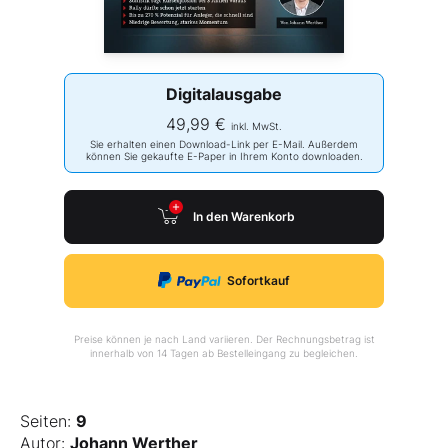
Digitalausgabe
49,99 €
inkl. MwSt.
Sie erhalten einen Download-Link per E-Mail. Außerdem
können Sie gekaufte E-Paper in Ihrem Konto downloaden.
In den Warenkorb
Sofortkauf
Preise können je nach Land variieren. Der Rechnungsbetrag ist
innerhalb von 14 Tagen ab Bestelleingang zu begleichen.
Seiten:
9
Autor:
Johann Werther