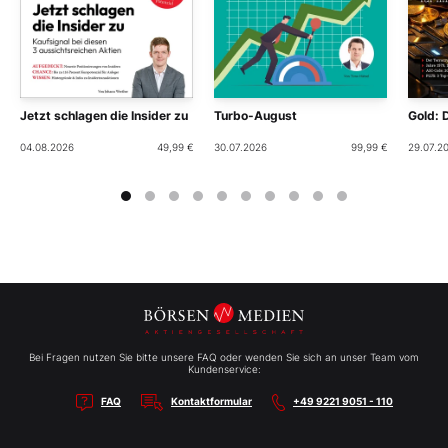
Jetzt schlagen die Insider zu
Turbo-August
Gold: 
04.08.2026
49,99 €
30.07.2026
99,99 €
29.07.2
Bei Fragen nutzen Sie bitte unsere FAQ oder wenden Sie sich an unser Team vom
Kundenservice:
FAQ
Kontaktformular
+49 9221 9051 - 110