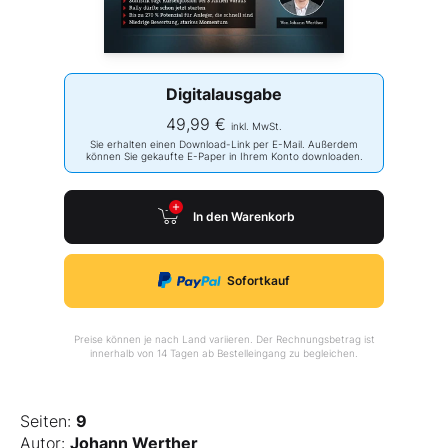
Digitalausgabe
49,99 €
inkl. MwSt.
Sie erhalten einen Download-Link per E-Mail. Außerdem
können Sie gekaufte E-Paper in Ihrem Konto downloaden.
In den Warenkorb
Sofortkauf
Preise können je nach Land variieren. Der Rechnungsbetrag ist
innerhalb von 14 Tagen ab Bestelleingang zu begleichen.
Seiten:
9
Autor:
Johann Werther