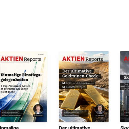
inmalige
Der ultimative
Sky