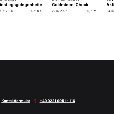
instiegsgelegenheiten
Goldminen-Check
Akt
Cra
8.07.2026
49,99 €
27.07.2026
99,99 €
24.0
Kontaktformular
+49 9221 9051 - 110