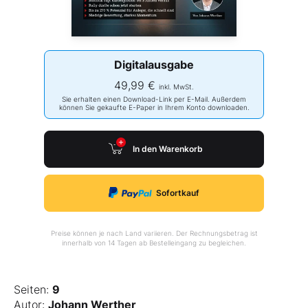
Digitalausgabe
49,99 €
inkl. MwSt.
Sie erhalten einen Download-Link per E-Mail. Außerdem
können Sie gekaufte E-Paper in Ihrem Konto downloaden.
In den Warenkorb
Sofortkauf
Preise können je nach Land variieren. Der Rechnungsbetrag ist
innerhalb von 14 Tagen ab Bestelleingang zu begleichen.
Seiten:
9
Autor:
Johann Werther