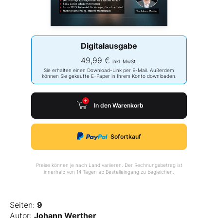
Digitalausgabe
49,99 €
inkl. MwSt.
Sie erhalten einen Download-Link per E-Mail. Außerdem
können Sie gekaufte E-Paper in Ihrem Konto downloaden.
In den Warenkorb
Sofortkauf
Preise können je nach Land variieren. Der Rechnungsbetrag ist
innerhalb von 14 Tagen ab Bestelleingang zu begleichen.
Seiten:
9
Autor:
Johann Werther