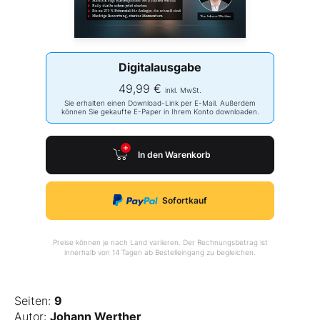
Digitalausgabe
49,99 €
inkl. MwSt.
Sie erhalten einen Download-Link per E-Mail. Außerdem
können Sie gekaufte E-Paper in Ihrem Konto downloaden.
In den Warenkorb
Sofortkauf
Preise können je nach Land variieren. Der Rechnungsbetrag ist
innerhalb von 14 Tagen ab Bestelleingang zu begleichen.
Seiten:
9
Autor:
Johann Werther