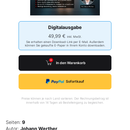
Digitalausgabe
49,99 €
inkl. MwSt.
Sie erhalten einen Download-Link per E-Mail. Außerdem
können Sie gekaufte E-Paper in Ihrem Konto downloaden.
In den Warenkorb
Sofortkauf
Preise können je nach Land variieren. Der Rechnungsbetrag ist
innerhalb von 14 Tagen ab Bestelleingang zu begleichen.
Seiten:
9
Autor:
Johann Werther