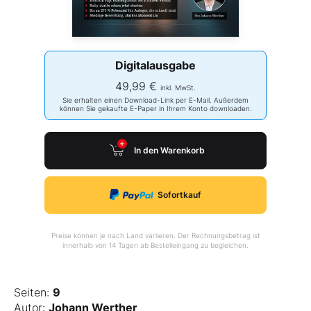
Digitalausgabe
49,99 €
inkl. MwSt.
Sie erhalten einen Download-Link per E-Mail. Außerdem
können Sie gekaufte E-Paper in Ihrem Konto downloaden.
In den Warenkorb
Sofortkauf
Preise können je nach Land variieren. Der Rechnungsbetrag ist
innerhalb von 14 Tagen ab Bestelleingang zu begleichen.
Seiten:
9
Autor:
Johann Werther