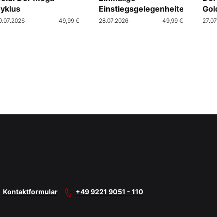
yklus
Einstiegsgelegenheiten
Gol
9.07.2026
49,99 €
28.07.2026
49,99 €
27.07
Kontaktformular
+49 9221 9051 - 110