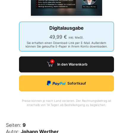
Digitalausgabe
49,99 €
inkl. MwSt.
Sie erhalten einen Download-Link per E-Mail. Außerdem
können Sie gekaufte E-Paper in Ihrem Konto downloaden.
In den Warenkorb
Sofortkauf
Preise können je nach Land variieren. Der Rechnungsbetrag ist
innerhalb von 14 Tagen ab Bestelleingang zu begleichen.
Seiten:
9
Autor:
Johann Werther