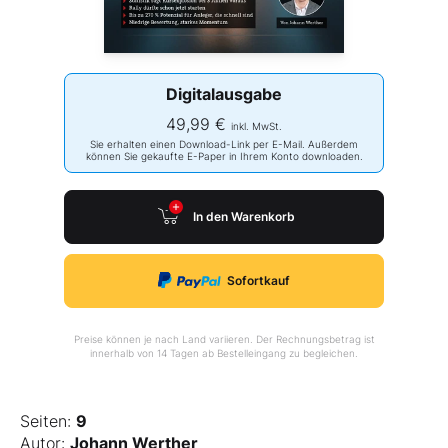
Digitalausgabe
49,99 €
inkl. MwSt.
Sie erhalten einen Download-Link per E-Mail. Außerdem
können Sie gekaufte E-Paper in Ihrem Konto downloaden.
In den Warenkorb
Sofortkauf
Preise können je nach Land variieren. Der Rechnungsbetrag ist
innerhalb von 14 Tagen ab Bestelleingang zu begleichen.
Seiten:
9
Autor:
Johann Werther