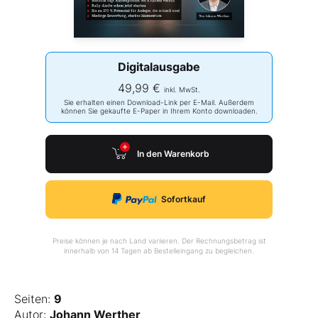
Digitalausgabe
49,99 €
inkl. MwSt.
Sie erhalten einen Download-Link per E-Mail. Außerdem
können Sie gekaufte E-Paper in Ihrem Konto downloaden.
In den Warenkorb
Sofortkauf
Preise können je nach Land variieren. Der Rechnungsbetrag ist
innerhalb von 14 Tagen ab Bestelleingang zu begleichen.
Seiten:
9
Autor:
Johann Werther