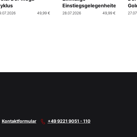
yklus
Einstiegsgelegenheiten
Gol
9.07.2026
49,99 €
28.07.2026
49,99 €
27.07
Kontaktformular
+49 9221 9051 - 110