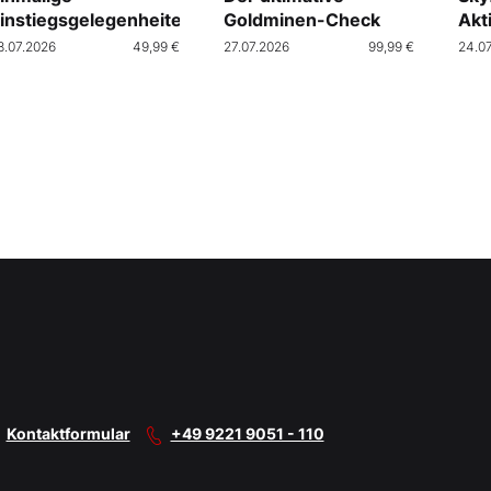
instiegsgelegenheiten
Goldminen-Check
Akt
Cra
8.07.2026
49,99 €
27.07.2026
99,99 €
24.0
Kontaktformular
+49 9221 9051 - 110