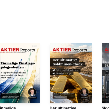
inmalige
Der ultimative
Sky