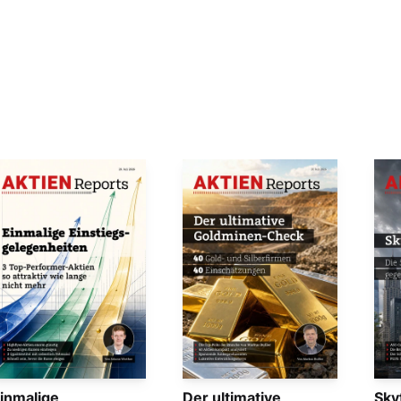
inmalige
Der ultimative
Sky