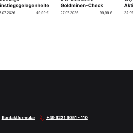
instiegsgelegenheiten
Goldminen-Check
Akt
Cra
8.07.2026
49,99 €
27.07.2026
99,99 €
24.0
Kontaktformular
+49 9221 9051 - 110