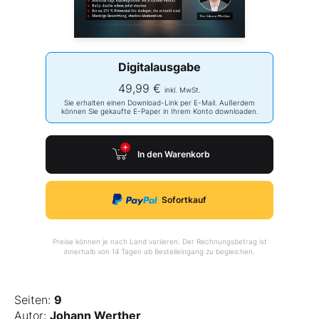
Digitalausgabe
49,99 €
inkl. MwSt.
Sie erhalten einen Download-Link per E-Mail. Außerdem
können Sie gekaufte E-Paper in Ihrem Konto downloaden.
In den Warenkorb
Sofortkauf
Preise können je nach Land variieren. Der Rechnungsbetrag ist
innerhalb von 14 Tagen ab Bestelleingang zu begleichen.
Seiten:
9
Autor:
Johann Werther