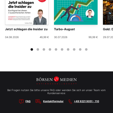
Jetzt schlagen die Insider zu
Turbo-August
Gold: 
04.08.2026
49,99 €
30.07.2026
99,99 €
29.07.2
Bei Fragen nutzen Sie bitte unsere FAQ oder wenden Sie sich an unser Team vom
Kundenservice:
FAQ
Kontaktformular
+49 9221 9051 - 110