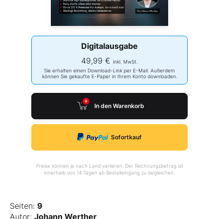
Digitalausgabe
49,99 €
inkl. MwSt.
Sie erhalten einen Download-Link per E-Mail. Außerdem
können Sie gekaufte E-Paper in Ihrem Konto downloaden.
In den Warenkorb
Sofortkauf
Preise können je nach Land variieren. Der Rechnungsbetrag ist
innerhalb von 14 Tagen ab Bestelleingang zu begleichen.
Seiten:
9
Autor:
Johann Werther