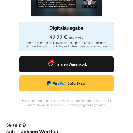
Digitalausgabe
49,99 €
inkl. MwSt.
Sie erhalten einen Download-Link per E-Mail. Außerdem
können Sie gekaufte E-Paper in Ihrem Konto downloaden.
In den Warenkorb
Sofortkauf
Preise können je nach Land variieren. Der Rechnungsbetrag ist
innerhalb von 14 Tagen ab Bestelleingang zu begleichen.
Seiten:
9
Autor:
Johann Werther