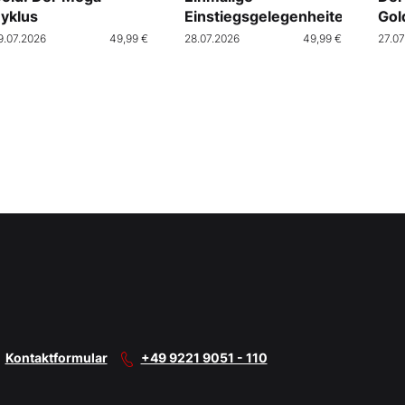
yklus
Einstiegsgelegenheiten
Gol
9.07.2026
49,99 €
28.07.2026
49,99 €
27.07
Kontaktformular
+49 9221 9051 - 110