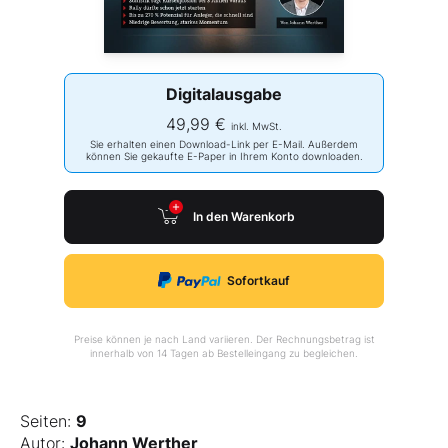
Digitalausgabe
49,99 €
inkl. MwSt.
Sie erhalten einen Download-Link per E-Mail. Außerdem
können Sie gekaufte E-Paper in Ihrem Konto downloaden.
In den Warenkorb
Sofortkauf
Preise können je nach Land variieren. Der Rechnungsbetrag ist
innerhalb von 14 Tagen ab Bestelleingang zu begleichen.
Seiten:
9
Autor:
Johann Werther