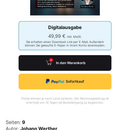
Digitalausgabe
49,99 €
inkl. MwSt.
Sie erhalten einen Download-Link per E-Mail. Außerdem
können Sie gekaufte E-Paper in Ihrem Konto downloaden.
In den Warenkorb
Sofortkauf
Preise können je nach Land variieren. Der Rechnungsbetrag ist
innerhalb von 14 Tagen ab Bestelleingang zu begleichen.
Seiten:
9
Autor:
Johann Werther