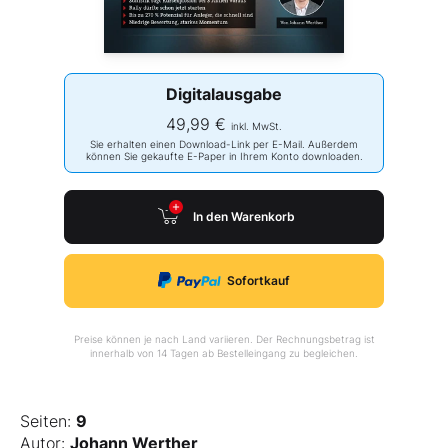
Digitalausgabe
49,99 €
inkl. MwSt.
Sie erhalten einen Download-Link per E-Mail. Außerdem
können Sie gekaufte E-Paper in Ihrem Konto downloaden.
In den Warenkorb
Sofortkauf
Preise können je nach Land variieren. Der Rechnungsbetrag ist
innerhalb von 14 Tagen ab Bestelleingang zu begleichen.
Seiten:
9
Autor:
Johann Werther