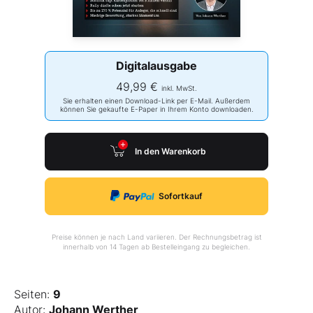
Digitalausgabe
49,99 €
inkl. MwSt.
Sie erhalten einen Download-Link per E-Mail. Außerdem
können Sie gekaufte E-Paper in Ihrem Konto downloaden.
In den Warenkorb
Sofortkauf
Preise können je nach Land variieren. Der Rechnungsbetrag ist
innerhalb von 14 Tagen ab Bestelleingang zu begleichen.
Seiten:
9
Autor:
Johann Werther