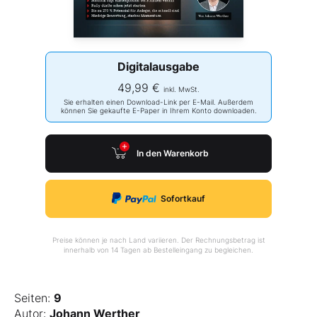
Digitalausgabe
49,99 €
inkl. MwSt.
Sie erhalten einen Download-Link per E-Mail. Außerdem
können Sie gekaufte E-Paper in Ihrem Konto downloaden.
In den Warenkorb
Sofortkauf
Preise können je nach Land variieren. Der Rechnungsbetrag ist
innerhalb von 14 Tagen ab Bestelleingang zu begleichen.
Seiten:
9
Autor:
Johann Werther