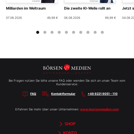
Milliarden im Weltraum
Die zweite KI-Welle rollt an
Jetzt 
07.08.2026
49,99 €
06.08.2026
99,99 €
04.08.2
Bei Fragen nutzen Sie bitte unsere FAQ oder wenden Sie sich an unser Team vom
Kundenservice:
FAQ
Kontaktformular
+49 9221 9051 - 110
Erfahren Sie mehr über unser Unternehmen:
www.boersenmedien.com
SHOP
Aktien-Reports
HEBELTRADER
Merchandise
Börsenbriefe
Gutscheine
TradingDay
Newsletter
Magazine
Bücher
KONTO