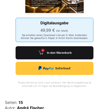
Digitalausgabe
49,99 €
inkl. MwSt.
Sie erhalten einen Download-Link per E-Mail. Außerdem
können Sie gekaufte E-Paper in Ihrem Konto downloaden.
In den Warenkorb
Sofortkauf
Preise können je nach Land variieren. Der Rechnungsbetrag ist
innerhalb von 14 Tagen ab Bestelleingang zu begleichen.
Seiten:
15
Autor:
André Fischer