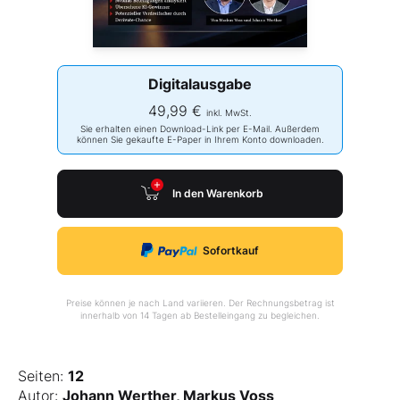
Digitalausgabe
49,99 €
inkl. MwSt.
Sie erhalten einen Download-Link per E-Mail. Außerdem
können Sie gekaufte E-Paper in Ihrem Konto downloaden.
In den Warenkorb
Sofortkauf
Preise können je nach Land variieren. Der Rechnungsbetrag ist
innerhalb von 14 Tagen ab Bestelleingang zu begleichen.
Seiten:
12
Autor:
Johann Werther, Markus Voss