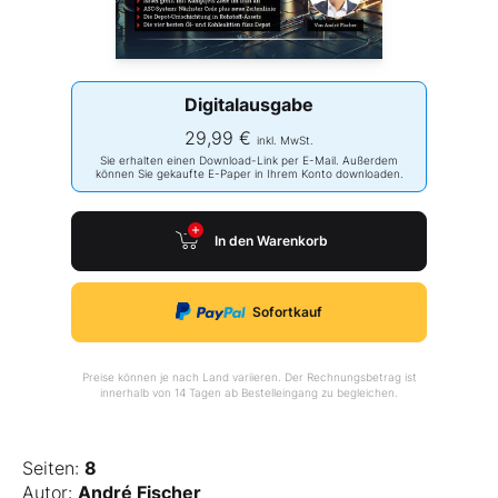
Digitalausgabe
29,99 €
inkl. MwSt.
Sie erhalten einen Download-Link per E-Mail. Außerdem
können Sie gekaufte E-Paper in Ihrem Konto downloaden.
In den Warenkorb
Sofortkauf
Preise können je nach Land variieren. Der Rechnungsbetrag ist
innerhalb von 14 Tagen ab Bestelleingang zu begleichen.
Seiten:
8
Autor:
André Fischer