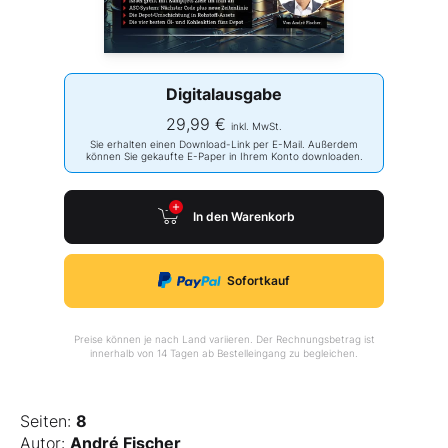
Digitalausgabe
29,99 €
inkl. MwSt.
Sie erhalten einen Download-Link per E-Mail. Außerdem
können Sie gekaufte E-Paper in Ihrem Konto downloaden.
In den Warenkorb
Sofortkauf
Preise können je nach Land variieren. Der Rechnungsbetrag ist
innerhalb von 14 Tagen ab Bestelleingang zu begleichen.
Seiten:
8
Autor:
André Fischer