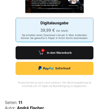
Digitalausgabe
39,99 €
inkl. MwSt.
Sie erhalten einen Download-Link per E-Mail. Außerdem
können Sie gekaufte E-Paper in Ihrem Konto downloaden.
In den Warenkorb
Sofortkauf
Preise können je nach Land variieren. Der Rechnungsbetrag ist
innerhalb von 14 Tagen ab Bestelleingang zu begleichen.
Seiten:
11
Autor:
André Fischer