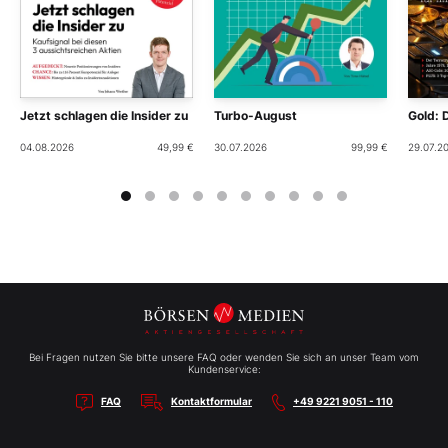
Jetzt schlagen die Insider zu
Turbo-August
Gold: 
04.08.2026
49,99 €
30.07.2026
99,99 €
29.07.2
Bei Fragen nutzen Sie bitte unsere FAQ oder wenden Sie sich an unser Team vom
Kundenservice:
FAQ
Kontaktformular
+49 9221 9051 - 110