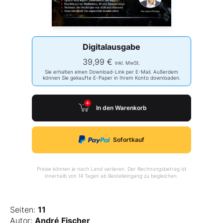
Digitalausgabe
39,99 €
inkl. MwSt.
Sie erhalten einen Download-Link per E-Mail. Außerdem
können Sie gekaufte E-Paper in Ihrem Konto downloaden.
In den Warenkorb
Sofortkauf
Preise können je nach Land variieren. Der Rechnungsbetrag ist
innerhalb von 14 Tagen ab Bestelleingang zu begleichen.
Seiten:
11
Autor:
André Fischer