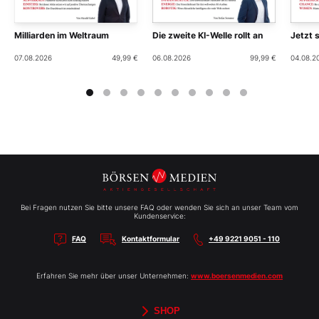
Milliarden im Weltraum
Die zweite KI-Welle rollt an
Jetzt 
07.08.2026
49,99 €
06.08.2026
99,99 €
04.08.2
Bei Fragen nutzen Sie bitte unsere FAQ oder wenden Sie sich an unser Team vom
Kundenservice:
FAQ
Kontaktformular
+49 9221 9051 - 110
Erfahren Sie mehr über unser Unternehmen:
www.boersenmedien.com
SHOP