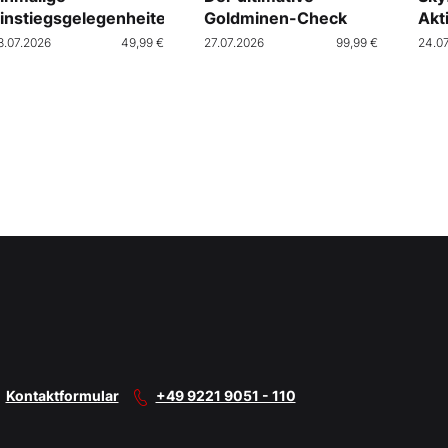
instiegsgelegenheiten
Goldminen-Check
Akt
Cra
8.07.2026
49,99 €
27.07.2026
99,99 €
24.0
Kontaktformular
+49 9221 9051 - 110