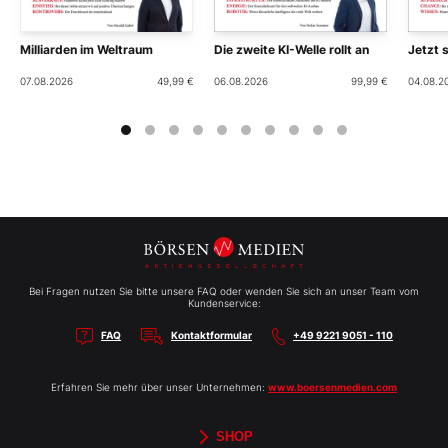
Milliarden im Weltraum
Die zweite KI-Welle rollt an
Jetzt 
07.08.2026
49,99 €
06.08.2026
99,99 €
04.08.2
Bei Fragen nutzen Sie bitte unsere FAQ oder wenden Sie sich an unser Team vom
Kundenservice:
FAQ
Kontaktformular
+49 9221 9051 - 110
Erfahren Sie mehr über unser Unternehmen:
www.boersenmedien.com
SHOP