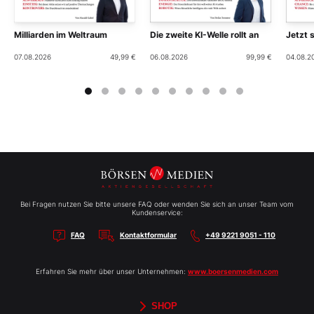
Milliarden im Weltraum
Die zweite KI-Welle rollt an
Jetzt 
07.08.2026
49,99 €
06.08.2026
99,99 €
04.08.2
Bei Fragen nutzen Sie bitte unsere FAQ oder wenden Sie sich an unser Team vom
Kundenservice:
FAQ
Kontaktformular
+49 9221 9051 - 110
Erfahren Sie mehr über unser Unternehmen:
www.boersenmedien.com
SHOP