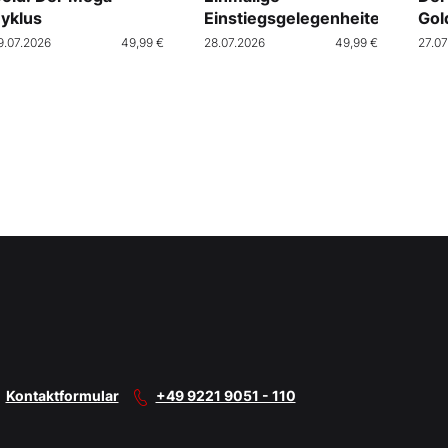
yklus
Einstiegsgelegenheiten
Gol
9.07.2026
49,99 €
28.07.2026
49,99 €
27.07
Kontaktformular
+49 9221 9051 - 110