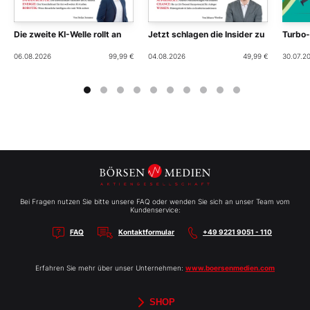
Die zweite KI-Welle rollt an
Jetzt schlagen die Insider zu
Turbo
06.08.2026
99,99 €
04.08.2026
49,99 €
30.07.2
Bei Fragen nutzen Sie bitte unsere FAQ oder wenden Sie sich an unser Team vom
Kundenservice:
FAQ
Kontaktformular
+49 9221 9051 - 110
Erfahren Sie mehr über unser Unternehmen:
www.boersenmedien.com
SHOP