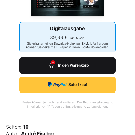
Digitalausgabe
39,99 €
inkl. MwSt.
Sie erhalten einen Download-Link per E-Mail. Außerdem
können Sie gekaufte E-Paper in Ihrem Konto downloaden.
In den Warenkorb
Sofortkauf
Preise können je nach Land variieren. Der Rechnungsbetrag ist
innerhalb von 14 Tagen ab Bestelleingang zu begleichen.
Seiten:
10
Autor:
André Fischer