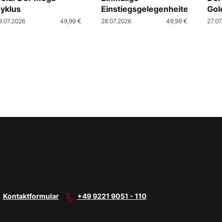
yklus
Einstiegsgelegenheiten
Gol
9.07.2026
49,99 €
28.07.2026
49,99 €
27.07
Kontaktformular
+49 9221 9051 - 110