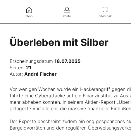
Shop
Konto
Bibliothek
Überleben mit Silber
Erscheinungsdatum
18.07.2025
Seiten:
21
Autor:
André Fischer
Vor wenigen Wochen wurde ein Hackerangriff gegen die 
führte eine Cyberattacke auf ein Finanzinstitut zu Ausf
mehr abheben konnten. In seinem Aktien-Report „Überle
gelagerte Vorfälle ein, die massive finanzielle Einbuße
Der Experte beschreibt zudem ein eng gesponnenes Ne
Bargeldvorräten und den regulären Überweisungsverkeh