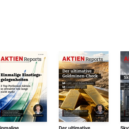
inmalige
Der ultimative
Sky