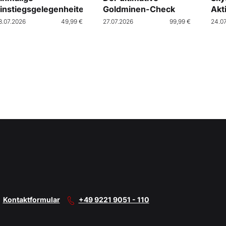
instiegsgelegenheiten
Goldminen-Check
Akt
Cra
8.07.2026
49,99 €
27.07.2026
99,99 €
24.0
Kontaktformular
+49 9221 9051 - 110